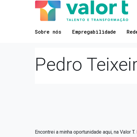
Saltar
Ir para a navegação
para
o
conteúdo
Sobre nós
Empregabilidade
Red
Pedro Teixei
Encontrei a minha oportunidade aqui, na Valor 