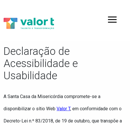
Saltar
Ir para a navegação
para
o
Menu
conteúdo
Declaração de
Acessibilidade e
Usabilidade
A
Santa Casa da Misericórdia
compromete-se a
disponibilizar
o sítio Web
Valor T
, em conformidade com o
Decreto-Lei n.º 83/2018, de 19 de outubro, que transpõe a