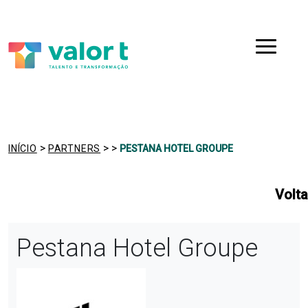
Saltar
Ir para a navegação
para
o
Menu
conteúdo
>
>
>
INÍCIO
PARTNERS
PESTANA HOTEL GROUPE
Volta
Pestana Hotel Groupe