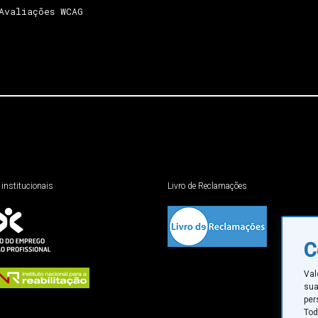
Avaliações WCAG
 institucionais
Livro de Reclamações
C
Val
sua
per
Tod