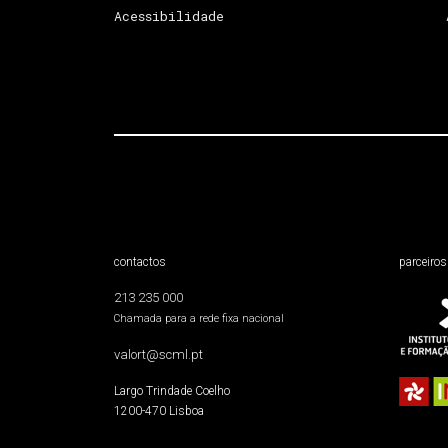
Acessibilidade
contactos
parceiros
213 235 000
Chamada para a rede fixa nacional
valort@scml.pt
Largo Trindade Coelho
1200-470 Lisboa