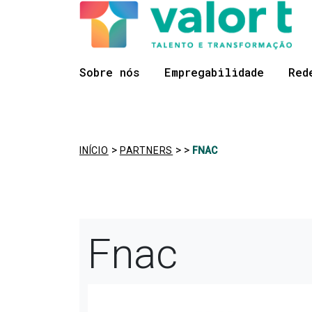
Saltar
Ir para a navegação
para
o
conteúdo
Sobre nós
Empregabilidade
Red
>
>
>
INÍCIO
PARTNERS
FNAC
Fnac