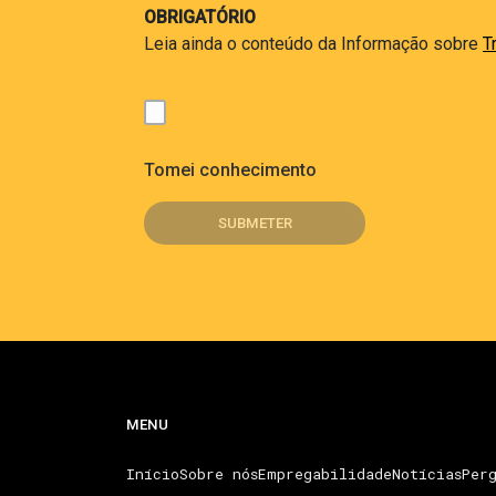
OBRIGATÓRIO
Leia ainda o conteúdo da Informação sobre
T
Tomei conhecimento
MENU
Início
Sobre nós
Empregabilidade
Notícias
Perg