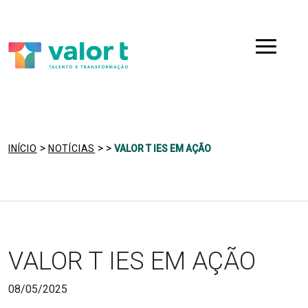
Saltar
Ir para a navegação
para
o
Menu
conteúdo
>
>
>
INÍCIO
NOTÍCIAS
VALOR T IES EM AÇÃO
VALOR T IES EM AÇÃO
08/05/2025