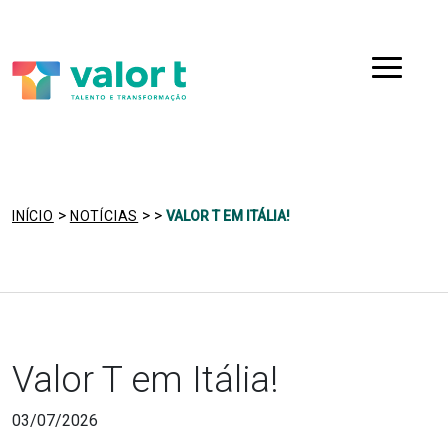
Saltar
Ir para a navegação
para
o
Menu
conteúdo
>
>
>
INÍCIO
NOTÍCIAS
VALOR T EM ITÁLIA!
Valor T em Itália!
03/07/2026