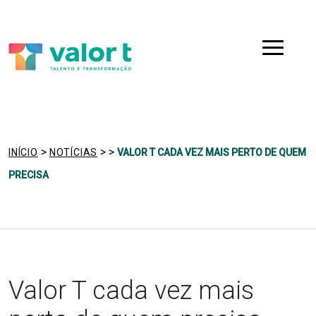
Saltar
Ir para a navegação
para
o
Menu
conteúdo
>
>
>
INÍCIO
NOTÍCIAS
VALOR T CADA VEZ MAIS PERTO DE QUEM
PRECISA
Valor T cada vez mais