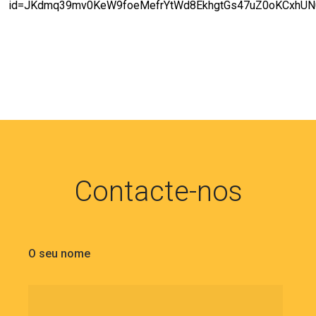
id=JKdmq39mv0KeW9foeMefrYtWd8EkhgtGs47uZ0oKCxhU
Contacte-nos
O seu nome