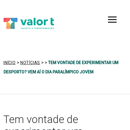
Saltar
Ir para a navegação
para
o
Menu
conteúdo
>
>
>
INÍCIO
NOTÍCIAS
TEM VONTADE DE EXPERIMENTAR UM
DESPORTO? VEM AÍ O DIA PARALÍMPICO JOVEM
Tem vontade de