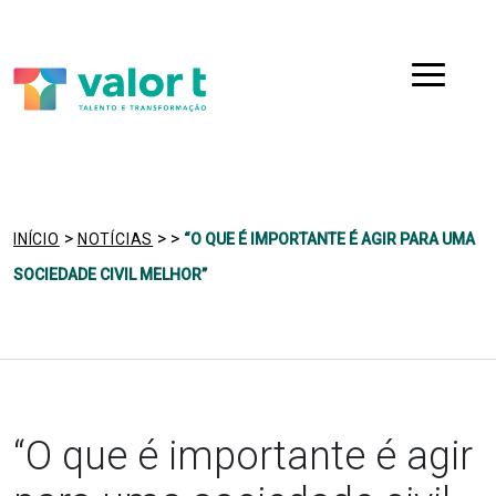
Saltar
Ir para a navegação
para
o
Menu
conteúdo
>
>
>
INÍCIO
NOTÍCIAS
“O QUE É IMPORTANTE É AGIR PARA UMA
SOCIEDADE CIVIL MELHOR”
“O que é importante é agir