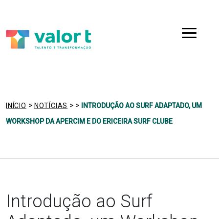
Saltar
Ir para a navegação
para
o
Menu
conteúdo
>
>
>
INÍCIO
NOTÍCIAS
INTRODUÇÃO AO SURF ADAPTADO, UM
WORKSHOP DA APERCIM E DO ERICEIRA SURF CLUBE
Introdução ao Surf