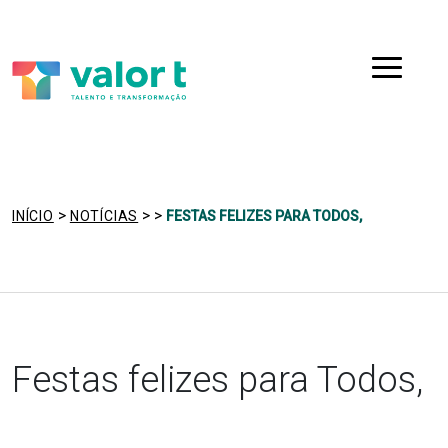
Saltar
Ir para a navegação
para
o
Menu
conteúdo
>
>
>
INÍCIO
NOTÍCIAS
FESTAS FELIZES PARA TODOS,
Festas felizes para Todos,