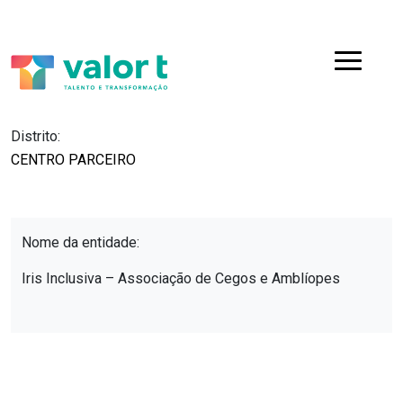
Saltar
Ir para a navegação
para
o
Menu
conteúdo
Distrito:
CENTRO PARCEIRO
Nome da entidade:
Iris Inclusiva – Associação de Cegos e Amblíopes