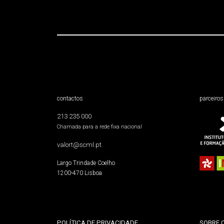
contactos
parceiros
213 235 000
Chamada para a rede fixa nacional
valort@scml.pt
Largo Trindade Coelho
1200-470 Lisboa
POLÍTICA DE PRIVACIDADE
SOBRE 