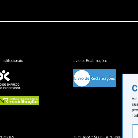
 institucionais
Livro de Reclamações
C
Val
sua
per
Tod
COOKIES
DECLARAÇÃO DE ACESSIBILIDADE