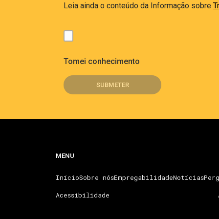
Leia ainda o conteúdo da Informação sobre
T
Tomei conhecimento
MENU
Início
Sobre nós
Empregabilidade
Notícias
Perg
Acessibilidade