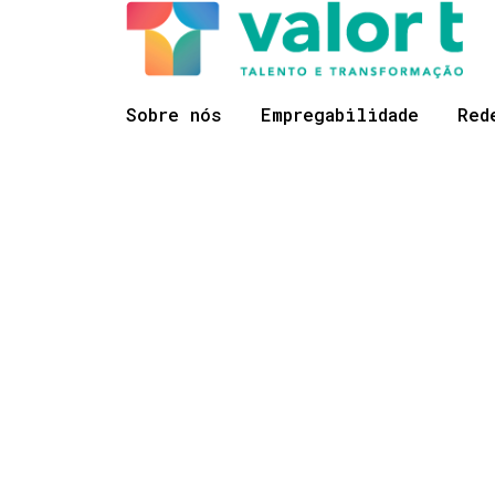
Saltar
Ir para a navegação
para
o
conteúdo
Sobre nós
Empregabilidade
Red