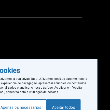
ookies
orizamos a sua privacidade. Utilizamos cookies para melhorar a
 experiência de navegação, apresentar anúncios ou conteúdos
sonalizados e analisar o nosso tráfego. Ao clicar em "Aceitar
os", concorda com a utilização de cookies.
Apenas os necessários
Aceitar todos
©SANTA CASA DA MISERICÓRDIA DE